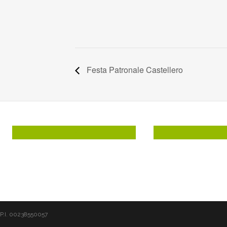
Festa Patronale Castellero
P
P.I. 00238550057