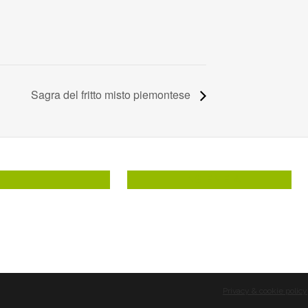
Sagra del fritto misto piemontese
INSIEME A
Privacy & cookie policy