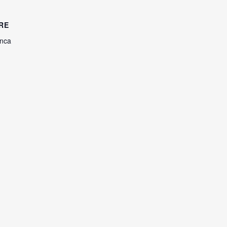
RE
anca