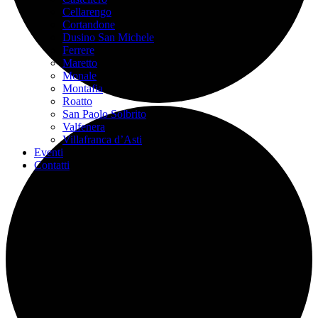
Cellarengo
Cortandone
Dusino San Michele
Ferrere
Maretto
Monale
Montafia
Roatto
San Paolo Solbrito
Valfenera
Villafranca d’Asti
Eventi
Contatti