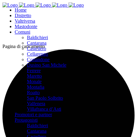
Home
Distretto
Valtriversa
Mastodonte
Comuni
Baldichieri
Cantarana
Pagina di caricamento
Castellero
Cellarengo
Cortandone
Dusino San Michele
Ferrere
Maretto
Monale
Montafia
Roatto
San Paolo Solbrito
Valfenera
Villafranca d’Asti
Promotori e partner
Protagonisti
Baldichieri
Cantarana
Castellero